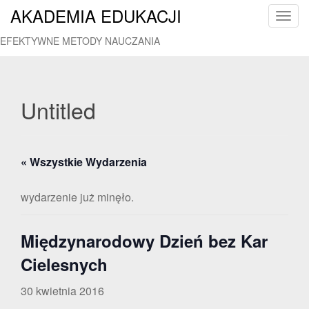
AKADEMIA EDUKACJI
T
o
EFEKTYWNE METODY NAUCZANIA
g
g
l
e
Untitled
n
a
v
« Wszystkie Wydarzenia
i
g
a
wydarzenie już minęło.
t
i
Międzynarodowy Dzień bez Kar
o
n
Cielesnych
30 kwietnia 2016