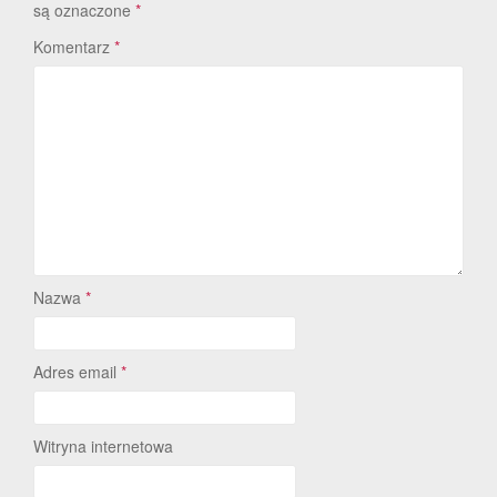
są oznaczone
*
Komentarz
*
Nazwa
*
Adres email
*
Witryna internetowa