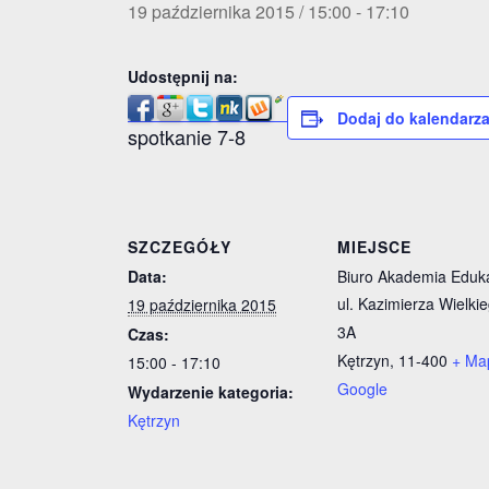
19 października 2015 / 15:00
-
17:10
Udostępnij na:
Dodaj do kalendarz
spotkanie 7-8
SZCZEGÓŁY
MIEJSCE
Data:
Biuro Akademia Eduka
ul. Kazimierza Wielki
19 października 2015
3A
Czas:
Kętrzyn
,
11-400
+ Ma
15:00 - 17:10
Google
Wydarzenie kategoria:
Kętrzyn