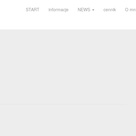
START
informacje
NEWS
cennik
O mn