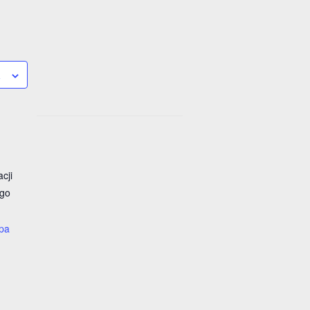
a
cji
ego
pa