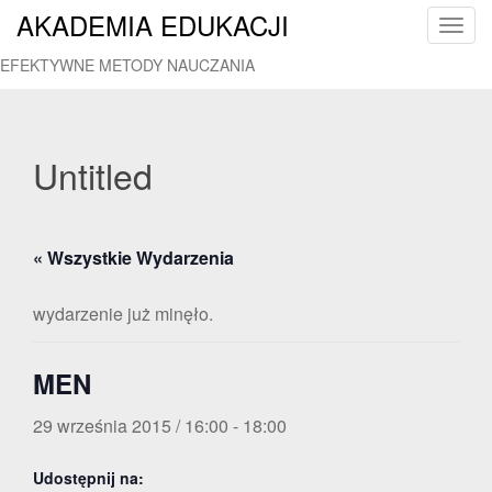
AKADEMIA EDUKACJI
T
o
EFEKTYWNE METODY NAUCZANIA
g
g
l
e
Untitled
n
a
v
« Wszystkie Wydarzenia
i
g
a
wydarzenie już minęło.
t
i
MEN
o
n
29 września 2015 / 16:00
-
18:00
Udostępnij na: