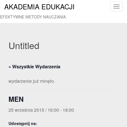
AKADEMIA EDUKACJI
T
o
EFEKTYWNE METODY NAUCZANIA
g
g
l
e
Untitled
n
a
v
« Wszystkie Wydarzenia
i
g
a
wydarzenie już minęło.
t
i
MEN
o
n
25 września 2015 / 16:00
-
18:00
Udostępnij na: