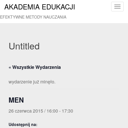
AKADEMIA EDUKACJI
T
o
EFEKTYWNE METODY NAUCZANIA
g
g
l
e
Untitled
n
a
v
« Wszystkie Wydarzenia
i
g
a
wydarzenie już minęło.
t
i
MEN
o
n
26 czerwca 2015 / 16:00
-
17:30
Udostępnij na: