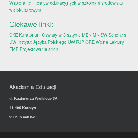
Wspieranie inicjatyw edukacyjnych w szkolnym środowisku
wielokulturowym
Ciekawe linki:
CKE
Kuratorium Oświaty w Olsztynie
MEN
MNiSW
Scholaris
UW
Instytut Języka Polskiego UW
RJP
ORE
Wolne Lektury
FMP
Projektowanie stron
Akademia Edukacji
ul. Kazimierza Wielkiego 3A
11-400 Kętrzyn
tel. 696 446 849