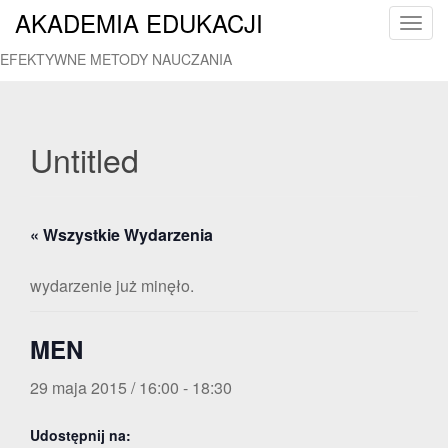
AKADEMIA EDUKACJI
T
o
EFEKTYWNE METODY NAUCZANIA
g
g
l
e
Untitled
n
a
v
« Wszystkie Wydarzenia
i
g
a
wydarzenie już minęło.
t
i
MEN
o
n
29 maja 2015 / 16:00
-
18:30
Udostępnij na: