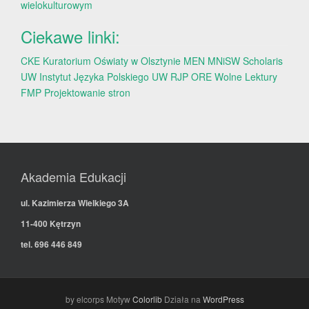
wielokulturowym
Ciekawe linki:
CKE
Kuratorium Oświaty w Olsztynie
MEN
MNiSW
Scholaris
UW
Instytut Języka Polskiego UW
RJP
ORE
Wolne Lektury
FMP
Projektowanie stron
Akademia Edukacji
ul. Kazimierza Wielkiego 3A
11-400 Kętrzyn
tel. 696 446 849
by elcorps Motyw
Colorlib
Działa na
WordPress