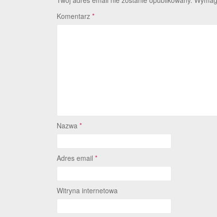
Twój adres email nie zostanie opublikowany.
Wymaga
Komentarz
*
Nazwa
*
Adres email
*
Witryna internetowa