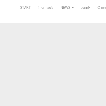
START
informacje
NEWS
cennik
O mn