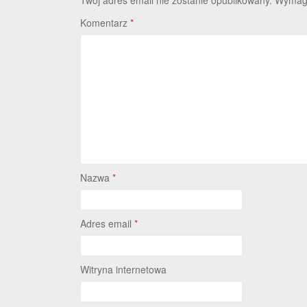
Twój adres email nie zostanie opublikowany.
Wymaga
Komentarz
*
Nazwa
*
Adres email
*
Witryna internetowa