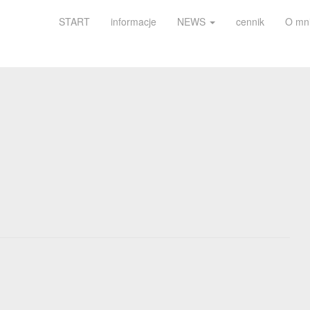
START
informacje
NEWS
cennik
O mn