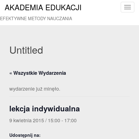
AKADEMIA EDUKACJI
T
o
EFEKTYWNE METODY NAUCZANIA
g
g
l
e
Untitled
n
a
v
« Wszystkie Wydarzenia
i
g
a
wydarzenie już minęło.
t
i
lekcja indywidualna
o
n
9 kwietnia 2015 / 15:00
-
17:00
Udostępnij na: