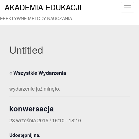
AKADEMIA EDUKACJI
T
o
EFEKTYWNE METODY NAUCZANIA
g
g
l
e
Untitled
n
a
v
« Wszystkie Wydarzenia
i
g
a
wydarzenie już minęło.
t
i
konwersacja
o
n
28 września 2015 / 16:10
-
18:10
Udostępnij na: