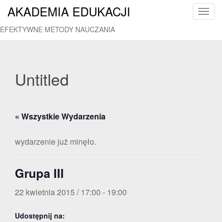
AKADEMIA EDUKACJI
T
o
EFEKTYWNE METODY NAUCZANIA
g
g
l
e
Untitled
n
a
v
« Wszystkie Wydarzenia
i
g
a
wydarzenie już minęło.
t
i
Grupa III
o
n
22 kwietnia 2015 / 17:00
-
19:00
Udostępnij na: