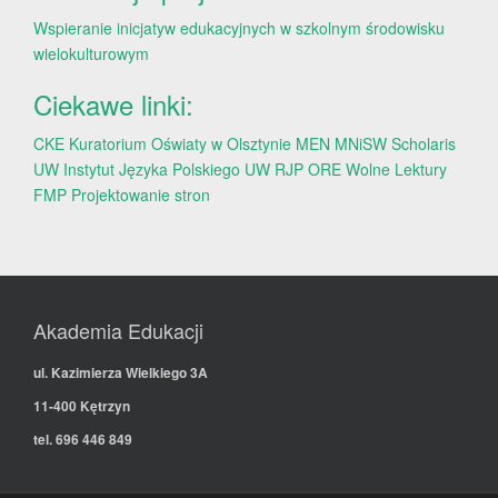
Wspieranie inicjatyw edukacyjnych w szkolnym środowisku
wielokulturowym
Ciekawe linki:
CKE
Kuratorium Oświaty w Olsztynie
MEN
MNiSW
Scholaris
UW
Instytut Języka Polskiego UW
RJP
ORE
Wolne Lektury
FMP
Projektowanie stron
Akademia Edukacji
ul. Kazimierza Wielkiego 3A
11-400 Kętrzyn
tel. 696 446 849