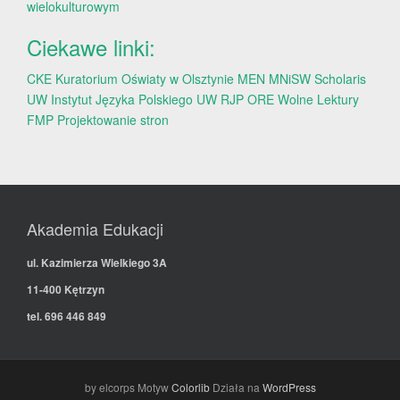
wielokulturowym
Ciekawe linki:
CKE
Kuratorium Oświaty w Olsztynie
MEN
MNiSW
Scholaris
UW
Instytut Języka Polskiego UW
RJP
ORE
Wolne Lektury
FMP
Projektowanie stron
Akademia Edukacji
ul. Kazimierza Wielkiego 3A
11-400 Kętrzyn
tel. 696 446 849
by elcorps Motyw
Colorlib
Działa na
WordPress