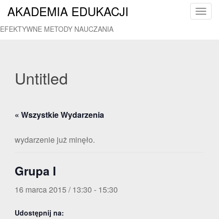
AKADEMIA EDUKACJI
T
o
EFEKTYWNE METODY NAUCZANIA
g
g
l
e
Untitled
n
a
v
« Wszystkie Wydarzenia
i
g
a
wydarzenie już minęło.
t
i
Grupa I
o
n
16 marca 2015 / 13:30
-
15:30
Udostępnij na: