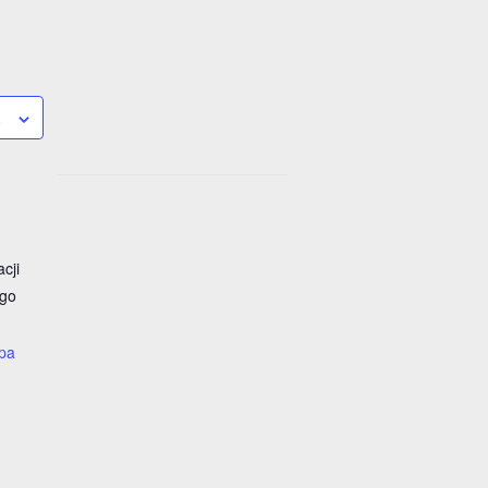
a
cji
ego
pa