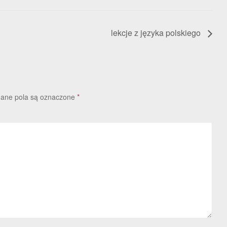
lekcje z języka polskiego
ne pola są oznaczone
*