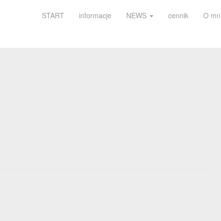
START
informacje
NEWS
cennik
O mn