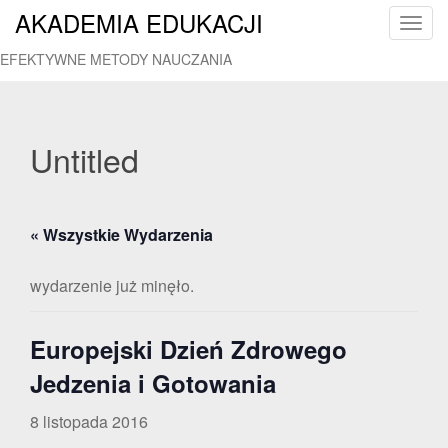
AKADEMIA EDUKACJI
T
o
EFEKTYWNE METODY NAUCZANIA
g
g
l
e
Untitled
n
a
v
« Wszystkie Wydarzenia
i
g
a
wydarzenie już minęło.
t
i
Europejski Dzień Zdrowego
o
n
Jedzenia i Gotowania
8 listopada 2016