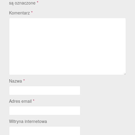
są oznaczone
*
Komentarz
*
Nazwa
*
Adres email
*
Witryna internetowa