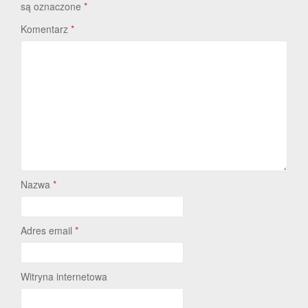
są oznaczone
*
Komentarz
*
Nazwa
*
Adres email
*
Witryna internetowa