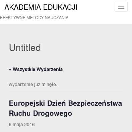
AKADEMIA EDUKACJI
T
o
EFEKTYWNE METODY NAUCZANIA
g
g
l
e
Untitled
n
a
v
« Wszystkie Wydarzenia
i
g
a
wydarzenie już minęło.
t
i
Europejski Dzień Bezpieczeństwa
o
n
Ruchu Drogowego
6 maja 2016