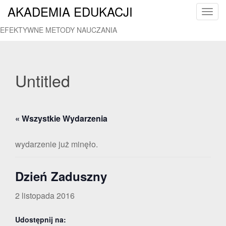
AKADEMIA EDUKACJI
T
o
EFEKTYWNE METODY NAUCZANIA
g
g
l
e
Untitled
n
a
v
« Wszystkie Wydarzenia
i
g
a
wydarzenie już minęło.
t
i
Dzień Zaduszny
o
n
2 listopada 2016
Udostępnij na: