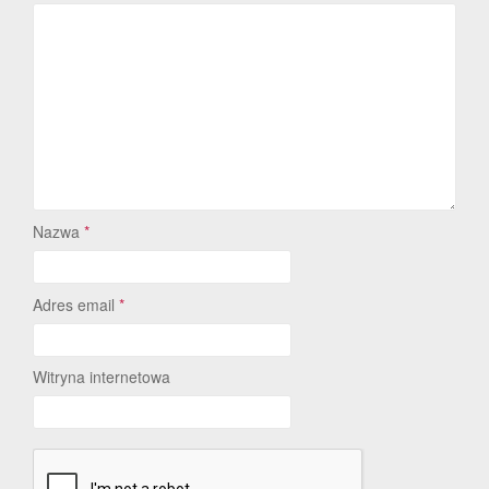
Nazwa
*
Adres email
*
Witryna internetowa