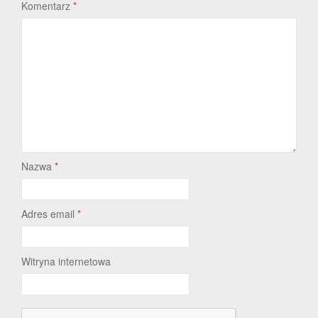
Komentarz
*
Nazwa
*
Adres email
*
Witryna internetowa