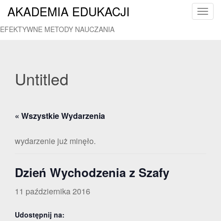
AKADEMIA EDUKACJI
T
o
EFEKTYWNE METODY NAUCZANIA
g
g
l
e
Untitled
n
a
v
« Wszystkie Wydarzenia
i
g
a
wydarzenie już minęło.
t
i
Dzień Wychodzenia z Szafy
o
n
11 października 2016
Udostępnij na: