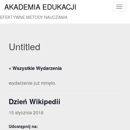
AKADEMIA EDUKACJI
T
o
EFEKTYWNE METODY NAUCZANIA
g
g
l
e
Untitled
n
a
v
« Wszystkie Wydarzenia
i
g
a
wydarzenie już minęło.
t
i
Dzień Wikipedii
o
n
15 stycznia 2016
Udostępnij na: