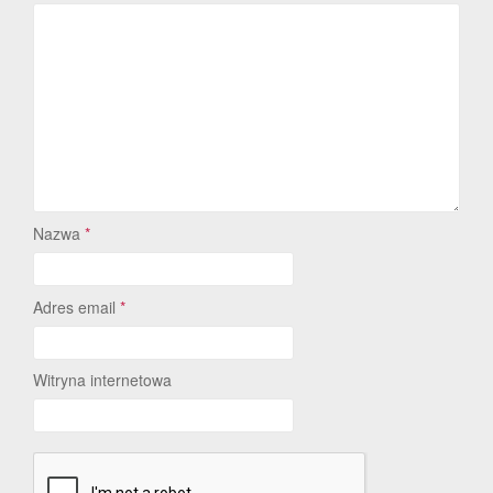
Nazwa
*
Adres email
*
Witryna internetowa