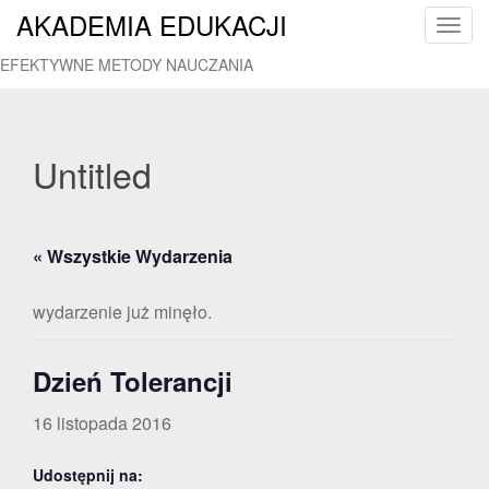
AKADEMIA EDUKACJI
T
o
EFEKTYWNE METODY NAUCZANIA
g
g
l
e
Untitled
n
a
v
« Wszystkie Wydarzenia
i
g
a
wydarzenie już minęło.
t
i
Dzień Tolerancji
o
n
16 listopada 2016
Udostępnij na: