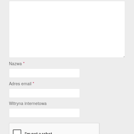
Nazwa
*
Adres email
*
Witryna internetowa