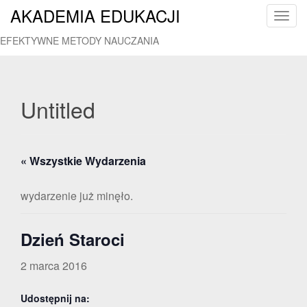
AKADEMIA EDUKACJI
T
o
EFEKTYWNE METODY NAUCZANIA
g
g
l
e
Untitled
n
a
v
« Wszystkie Wydarzenia
i
g
a
wydarzenie już minęło.
t
i
Dzień Staroci
o
n
2 marca 2016
Udostępnij na: