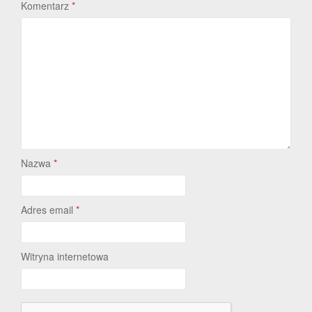
Komentarz
*
Nazwa
*
Adres email
*
Witryna internetowa