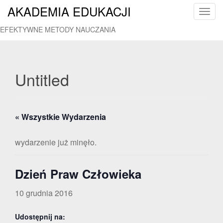
AKADEMIA EDUKACJI
T
o
EFEKTYWNE METODY NAUCZANIA
g
g
l
e
Untitled
n
a
v
« Wszystkie Wydarzenia
i
g
a
wydarzenie już minęło.
t
i
Dzień Praw Człowieka
o
n
10 grudnia 2016
Udostępnij na: