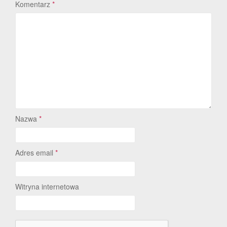
Komentarz
*
Nazwa
*
Adres email
*
Witryna internetowa