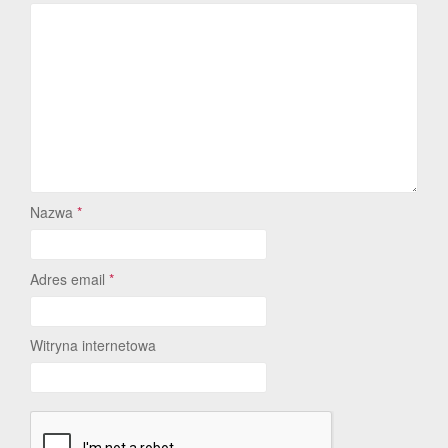
Nazwa
*
Adres email
*
Witryna internetowa