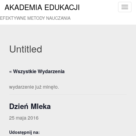
AKADEMIA EDUKACJI
T
o
EFEKTYWNE METODY NAUCZANIA
g
g
l
e
Untitled
n
a
v
« Wszystkie Wydarzenia
i
g
a
wydarzenie już minęło.
t
i
Dzień Mleka
o
n
25 maja 2016
Udostępnij na: