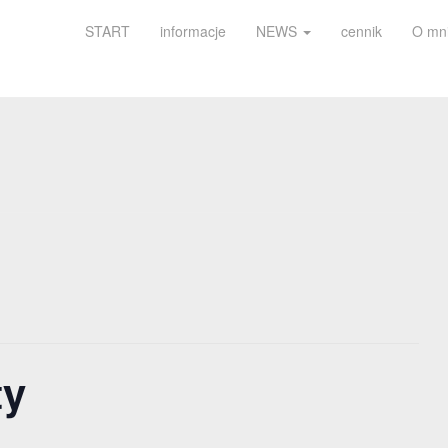
START
informacje
NEWS
cennik
O mn
ty