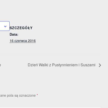
a
SZCZEGÓŁY
Data:
16 czerwca 2016
h
Dzień Walki z Pustynnieniem i Suszami
ne pola są oznaczone
*