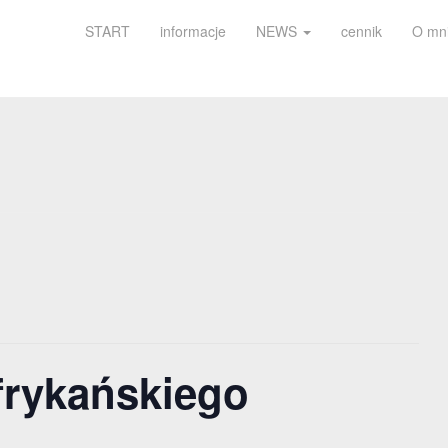
START
informacje
NEWS
cennik
O mn
frykańskiego