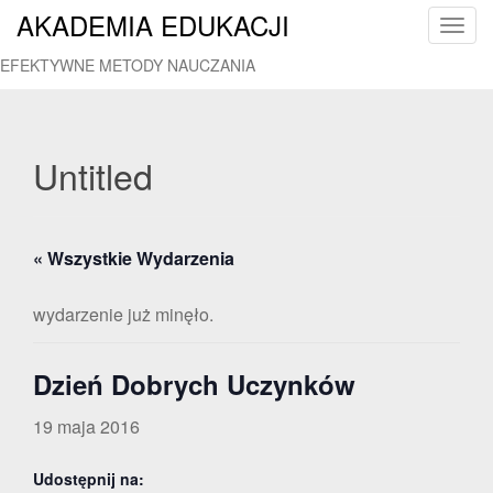
AKADEMIA EDUKACJI
T
o
EFEKTYWNE METODY NAUCZANIA
g
g
l
e
Untitled
n
a
v
« Wszystkie Wydarzenia
i
g
a
wydarzenie już minęło.
t
i
Dzień Dobrych Uczynków
o
n
19 maja 2016
Udostępnij na: