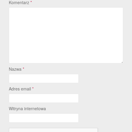
Komentarz
*
Nazwa
*
Adres email
*
Witryna internetowa