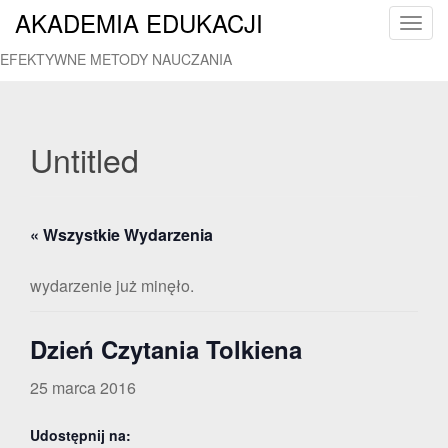
AKADEMIA EDUKACJI
T
o
EFEKTYWNE METODY NAUCZANIA
g
g
l
e
Untitled
n
a
v
« Wszystkie Wydarzenia
i
g
a
wydarzenie już minęło.
t
i
Dzień Czytania Tolkiena
o
n
25 marca 2016
Udostępnij na: