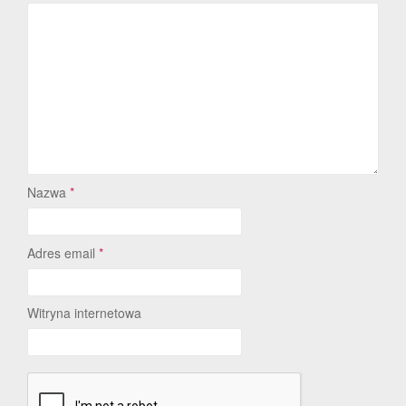
Nazwa
*
Adres email
*
Witryna internetowa