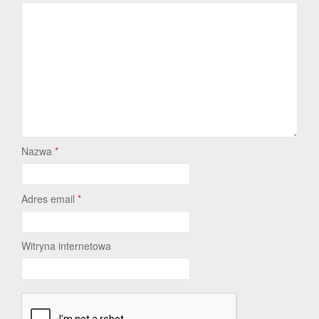
Nazwa
*
Adres email
*
Witryna internetowa