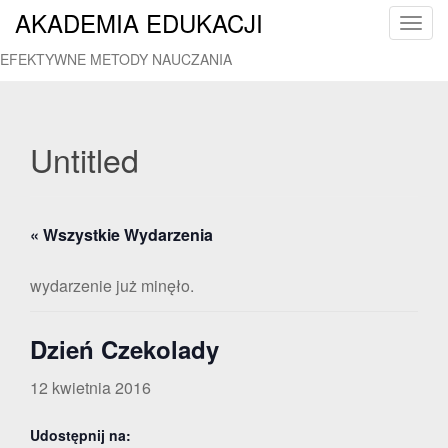
AKADEMIA EDUKACJI
T
o
EFEKTYWNE METODY NAUCZANIA
g
g
l
e
Untitled
n
a
v
« Wszystkie Wydarzenia
i
g
a
wydarzenie już minęło.
t
i
Dzień Czekolady
o
n
12 kwietnia 2016
Udostępnij na: