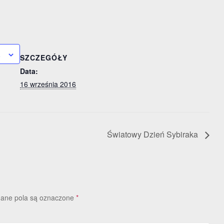
a
SZCZEGÓŁY
Data:
16 września 2016
Światowy Dzień Sybiraka
ne pola są oznaczone
*