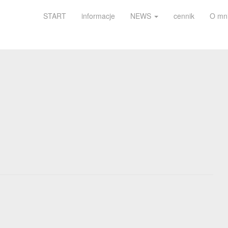
START
informacje
NEWS
cennik
O mn