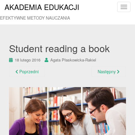
AKADEMIA EDUKACJI
T
o
EFEKTYWNE METODY NAUCZANIA
g
g
l
e
Student reading a book
n
a
18 lutego 2016
Agata Płaskowicka-Rakiel
v
i
Poprzedni
Następny
g
a
t
i
o
n