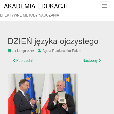
AKADEMIA EDUKACJI
T
o
EFEKTYWNE METODY NAUCZANIA
g
g
l
e
DZIEŃ języka ojczystego
n
a
24 lutego 2016
Agata Płaskowicka-Rakiel
v
i
Poprzedni
Następny
g
a
t
i
o
n