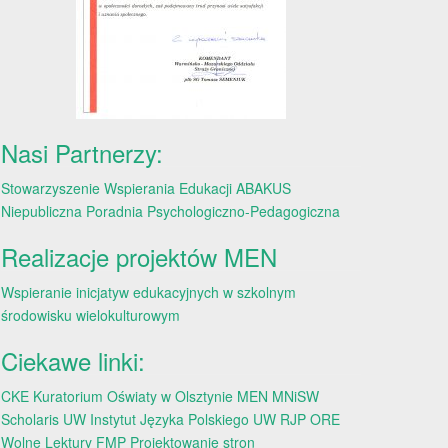
Nasi Partnerzy:
Stowarzyszenie Wspierania Edukacji ABAKUS
Niepubliczna Poradnia Psychologiczno-Pedagogiczna
Realizacje projektów MEN
Wspieranie inicjatyw edukacyjnych w szkolnym
środowisku wielokulturowym
Ciekawe linki:
CKE
Kuratorium Oświaty w Olsztynie
MEN
MNiSW
Scholaris
UW
Instytut Języka Polskiego UW
RJP
ORE
Wolne Lektury
FMP
Projektowanie stron