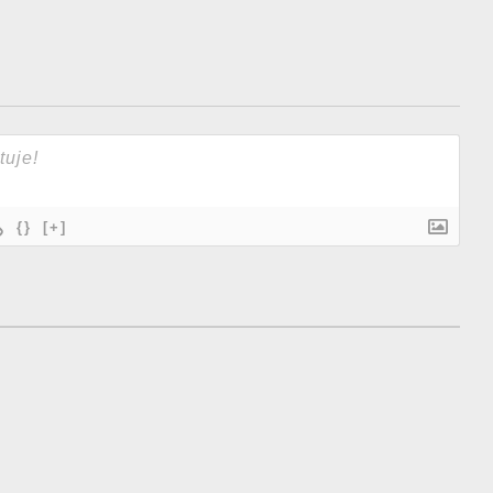
{}
[+]